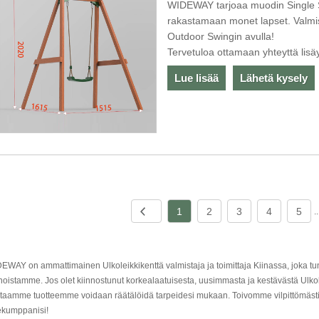
WIDEWAY tarjoaa muodin Single Sw
rakastamaan monet lapset. Valmi
Outdoor Swingin avulla!
Tervetuloa ottamaan yhteyttä lisäy
Lue lisää
Lähetä kysely
1
2
3
4
5
..
EWAY on ammattimainen Ulkoleikkikenttä valmistaja ja toimittaja Kiinassa, joka tu
noistamme. Jos olet kiinnostunut korkealaatuisesta, uusimmasta ja kestävästä Ulkol
taamme tuotteemme voidaan räätälöidä tarpeidesi mukaan. Toivomme vilpittömästi, 
kekumppanisi!