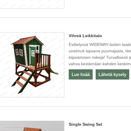
Vihreä Leikkitalo
Esittelyssä WIDEWAY-lasten laadu
unelmoit lapsena puumajasta, täm
kiipeämisen riskejä! Turvallisesti
vahva kestämään kahden keskimä
Lue lisää
Lähetä kysely
Single Swing Set