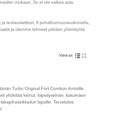
iveiden mukaan. Se ei ole vaikea asia.
et ja testauslaitteet, 9 puhallusmuovauskonetta,
kaatit ja olemme tehneet pitkään yhteistyötä
View as
vän Turbo Original Fort Combon ihmisille.
yhdistää keinut, kiipeilyseinän, liukumäen
 takapihaseikkailun lapsille. Tervetuloa
a!