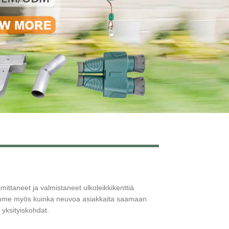
Live
ttaneet ja valmistaneet ulkoleikkikenttiä
ämme myös kuinka neuvoa asiakkaita saamaan
 yksityiskohdat.