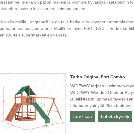
yksessämme, meillä on paljon malleja ja voimme hyväksyä räätälöinnin to
iukumäen, puisen leikkisarjan, keinupatjan jne.
ä alalla meillä Longteng®:llä on tällä hetkellä edistyneet tuotantolaitte
ppumaton testauslaboratorio. Meillä on myös FSC-, BSCI-, Sedex-sertifi
en suurten supermarkettien kanssa.
Turbo Original Fort Combo
WIDEWAY tarjoaa uusimman myytä
WIDEWAY Wooden Outdoor Playset 
ja leikkitason luomaan täydellisen
ottamaan yhteyttä tästä tuotteest
Lue lisää
Lähetä kysely