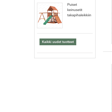
Puiset
keinusetit
takapihaleikkiin
Kaikki uudet tuotteet