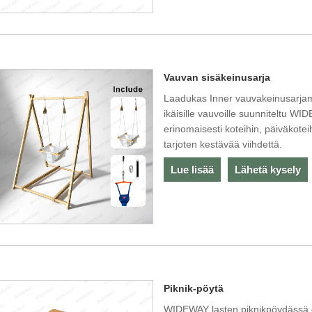
Vauvan sisäkeinusarja
Laadukas Inner vauvakeinusarja
ikäisille vauvoille suunniteltu W
erinomaisesti koteihin, päiväkoteih
tarjoten kestävää viihdettä.
Lue lisää
Lähetä kysely
Piknik-pöytä
WIDEWAY lasten piknikpöydässä on