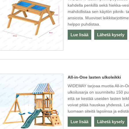
kahdella penkillä sekä hiekka-ves
mahdollistaa sen käytön piknik- t
ansiosta. Muoviset leikkitarjottime
helppo puhdistaa.
Lue lisää
Lähetä kysely
All-in-One lasten ulkoleikki
WIDEWAY tarjoaa muotia All-in-O
ulkoilusarja on suunniteltu 150 p
että se kestää useiden lasten leik
voivat pitää hauskaa yhdessä. Lei
luomaan siteitä lapsiinsa ja edist
Lue lisää
Lähetä kysely