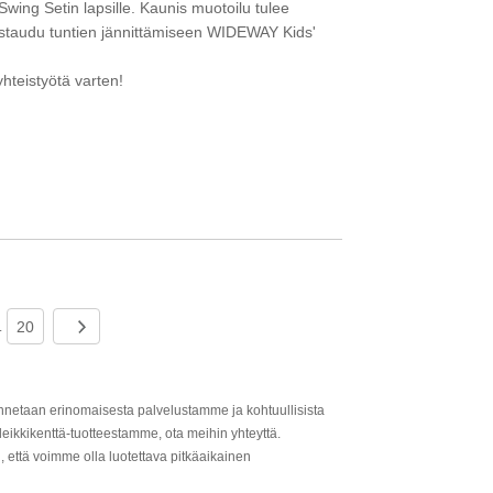
ing Setin lapsille. Kaunis muotoilu tulee
staudu tuntien jännittämiseen WIDEWAY Kids'
hteistyötä varten!
20
.
nnetaan erinomaisesta palvelustamme ja kohtuullisista
eikkikenttä-tuotteestamme, ota meihin yhteyttä.
että voimme olla luotettava pitkäaikainen