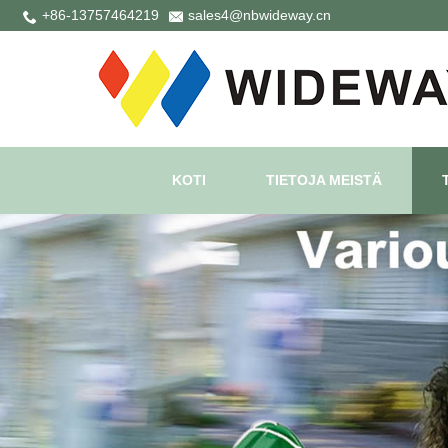
+86-13757464219
sales4@nbwideway.cn
KOTI
TIETOJA MEISTÄ