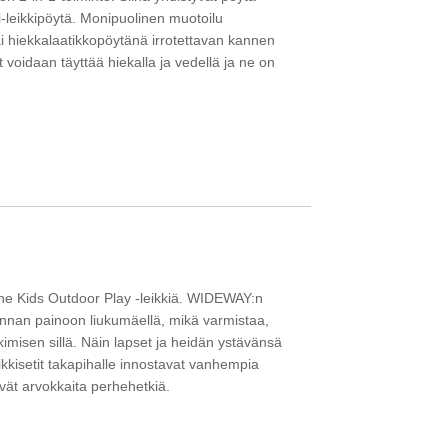
i-leikkipöytä. Monipuolinen muotoilu
ai hiekkalaatikkopöytänä irrotettavan kannen
t voidaan täyttää hiekalla ja vedellä ja ne on
ne Kids Outdoor Play -leikkiä. WIDEWAY:n
unnan painoon liukumäellä, mikä varmistaa,
kimisen sillä. Näin lapset ja heidän ystävänsä
kkisetit takapihalle innostavat vanhempia
ävät arvokkaita perhehetkiä.