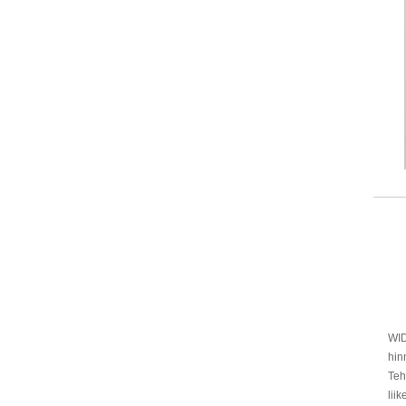
WID
hin
Teh
lii