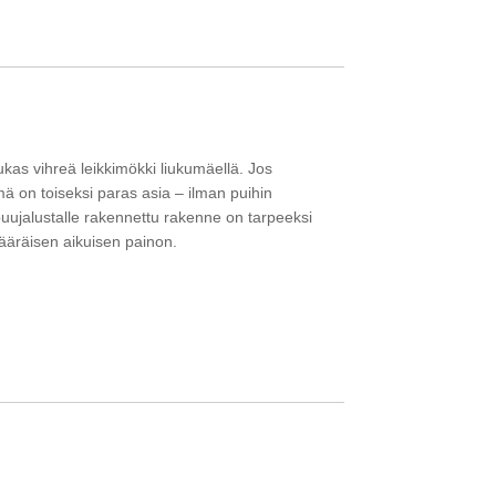
kas vihreä leikkimökki liukumäellä. Jos
ä on toiseksi paras asia – ilman puihin
 puujalustalle rakennettu rakenne on tarpeeksi
äräisen aikuisen painon.