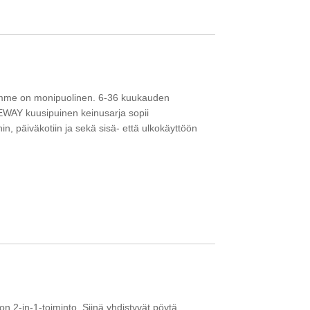
mme on monipuolinen. 6-36 kuukauden
IDEWAY kuusipuinen keinusarja sopii
in, päiväkotiin ja sekä sisä- että ulkokäyttöön
 2-in-1-toiminto. Siinä yhdistyvät pöytä