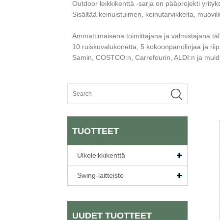
Outdoor leikkikenttä -sarja on pääprojekti yrit
Sisältää keinuistuimen, keinutarvikkeita, muovil
Ammattimaisena toimittajana ja valmistajana täll
10 ruiskuvalukonetta, 5 kokoonpanolinjaa ja rii
Samin, COSTCO:n, Carrefourin, ALDI:n ja muid
TUOTTEET
Ulkoleikkikenttä
Swing-laitteisto
UUDET TUOTTEET