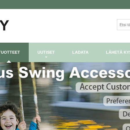
TUOTTEET
UUTISET
LADATA
LÄHETÄ KY