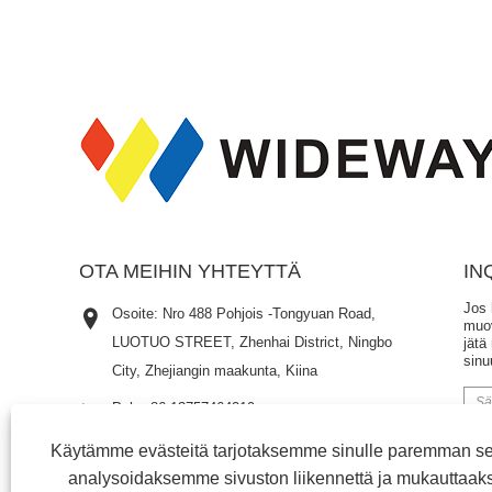
OTA MEIHIN YHTEYTTÄ
IN
Jos 
Osoite: Nro 488 Pohjois -Tongyuan Road,
muov
LUOTUO STREET, Zhenhai District, Ningbo
jätä
sinu
City, Zhejiangin maakunta, Kiina
Puh:
+86-13757464219
Puhelin:
+86-13757464219
Käytämme evästeitä tarjotaksemme sinulle paremman s
analysoidaksemme sivuston liikennettä ja mukauttaak
Sähköposti:
sales4@nbwideway.cn