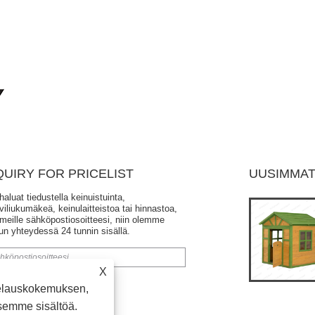
QUIRY FOR PRICELIST
UUSIMMAT
haluat tiedustella keinuistuinta,
Onko lasten keinuistuin turvallinen?
iliukumäkeä, keinulaitteistoa tai hinnastoa,
2024/10/12
 meille sähköpostiosoitteesi, niin olemme
un yhteydessä 24 tunnin sisällä.
Kun lapsesi leikkivät keinussa ulkona, suurin
huomioitava ongelma on turvallisuus. Tietysti on parasta
olla keinumatta liian korkealle ulkokeinussa, s......
X
elauskokemuksen,
semme sisältöä.