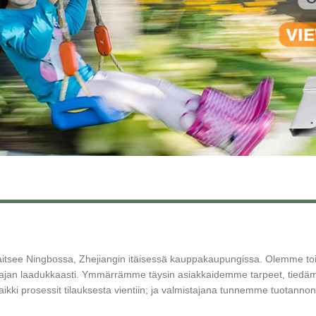
itsee Ningbossa, Zhejiangin itäisessä kauppakaupungissa. Olemme toimi
n ajan laadukkaasti. Ymmärrämme täysin asiakkaidemme tarpeet, tied
aikki prosessit tilauksesta vientiin; ja valmistajana tunnemme tuotannon