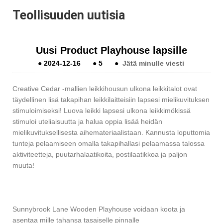
Teollisuuden uutisia
Uusi Product Playhouse lapsille
●
2024-12-16
●
5
●
Jätä minulle viesti
Creative Cedar -mallien leikkihousun ulkona leikkitalot ovat
täydellinen lisä takapihan leikkilaitteisiin lapsesi mielikuvituksen
stimuloimiseksi! Luova leikki lapsesi ulkona leikkimökissä
stimuloi uteliaisuutta ja halua oppia lisää heidän
mielikuvituksellisesta aihemateriaalistaan. Kannusta loputtomia
tunteja pelaamiseen omalla takapihallasi pelaamassa talossa
aktiviteetteja, puutarhalaatikoita, postilaatikkoa ja paljon
muuta!
Sunnybrook Lane Wooden Playhouse voidaan koota ja
asentaa mille tahansa tasaiselle pinnalle