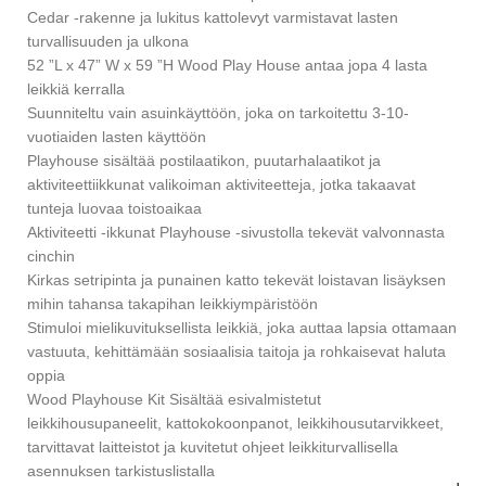
Cedar -rakenne ja lukitus kattolevyt varmistavat lasten
turvallisuuden ja ulkona
52 ”L x 47” W x 59 ”H Wood Play House antaa jopa 4 lasta
leikkiä kerralla
Suunniteltu vain asuinkäyttöön, joka on tarkoitettu 3-10-
vuotiaiden lasten käyttöön
Playhouse sisältää postilaatikon, puutarhalaatikot ja
aktiviteettiikkunat valikoiman aktiviteetteja, jotka takaavat
tunteja luovaa toistoaikaa
Aktiviteetti -ikkunat Playhouse -sivustolla tekevät valvonnasta
cinchin
Kirkas setripinta ja punainen katto tekevät loistavan lisäyksen
mihin tahansa takapihan leikkiympäristöön
Stimuloi mielikuvituksellista leikkiä, joka auttaa lapsia ottamaan
vastuuta, kehittämään sosiaalisia taitoja ja rohkaisevat haluta
oppia
Wood Playhouse Kit Sisältää esivalmistetut
leikkihousupaneelit, kattokokoonpanot, leikkihousutarvikkeet,
tarvittavat laitteistot ja kuvitetut ohjeet leikkiturvallisella
asennuksen tarkistuslistalla